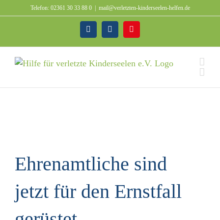
Zum
Telefon: 02361 30 33 88 0
|
mail@verletzten-kinderseelen-helfen.de
Inhalt
springen
Facebook
Instagram
Spenden
Ehrenamtliche sind
jetzt für den Ernstfall
gerüstet