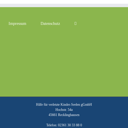
Impressum
Datenschutz
Hilfe für verletzte Kinder-Seelen gGmbH
Hochstr. 54a
45661 Recklinghausen
Telefon: 02361 30 33 88 0