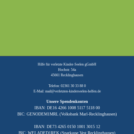
Hilfe für verletzte Kinder-Seelen gGmbH
Hochstr. 54a
45661 Recklinghausen
Telefon: 02361 30 33 88 0
E-Mail:
mail@verletzten-kinderseelen-helfen.de
Unsere Spendenkonten
IBAN: DE16 4266 1008 5117 5118 00
BIC: GENODEM1MRL (Volksbank Marl-Recklinghausen)
IBAN: DE73 4265 0150 1001 3015 12
BIC: WELADED1REK (Sparkasse Vest Recklinghausen)