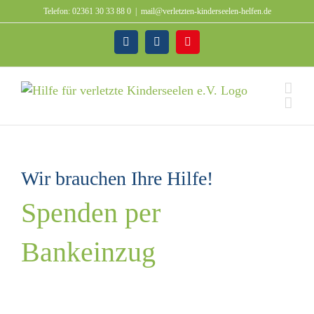
Zum
Telefon: 02361 30 33 88 0
|
mail@verletzten-kinderseelen-helfen.de
Inhalt
springen
Facebook
Instagram
Spenden
Wir brauchen Ihre Hilfe!
Spenden per
Bankeinzug