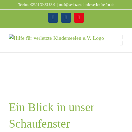
Zum
Telefon: 02361 30 33 88 0
|
mail@verletzten-kinderseelen-helfen.de
Inhalt
springen
Facebook
Instagram
Spenden
Ein Blick in unser
Schaufenster