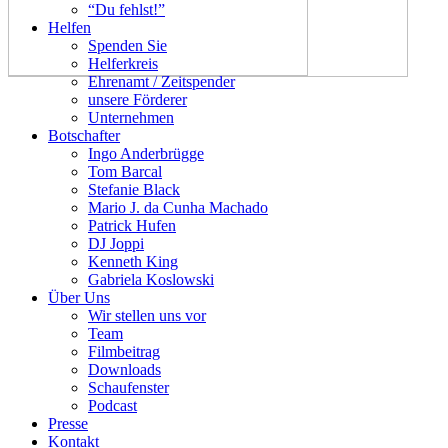
“Du fehlst!”
Helfen
Spenden Sie
Helferkreis
Ehrenamt / Zeitspender
unsere Förderer
Unternehmen
Botschafter
Ingo Anderbrügge
Tom Barcal
Stefanie Black
Mario J. da Cunha Machado
Patrick Hufen
DJ Joppi
Kenneth King
Gabriela Koslowski
Über Uns
Wir stellen uns vor
Team
Filmbeitrag
Downloads
Schaufenster
Podcast
Presse
Kontakt