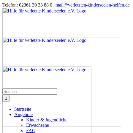
Zum
Telefon: 02361 30 33 88 0
|
mail@verletzten-kinderseelen-helfen.de
Inhalt
Facebook
Instagram
Spenden
springen
Suche
nach:
Startseite
Angebote
Kinder & Jugendliche
Erwachsene
FAQ