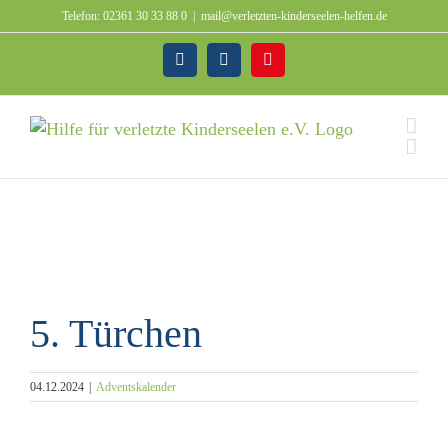
Zum
Telefon: 02361 30 33 88 0
|
mail@verletzten-kinderseelen-helfen.de
Inhalt
springen
Facebook
Instagram
Spenden
5. Türchen
04.12.2024
|
Adventskalender