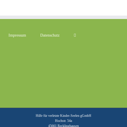
Impressum
Datenschutz
Hilfe für verletzte Kinder-Seelen gGmbH
Hochstr. 54a
45661 Recklinghausen